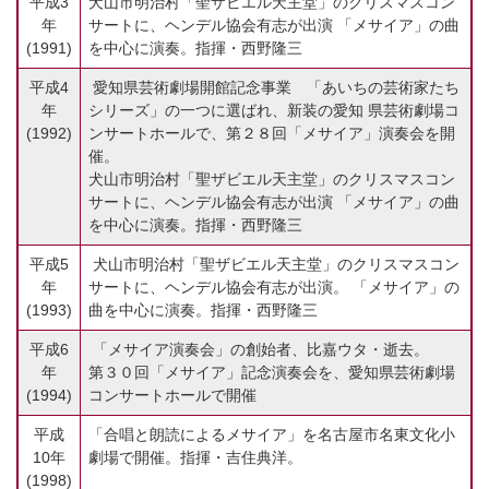
平成3
犬山市明治村「聖ザビエル天主堂」のクリスマスコン
年
サートに、ヘンデル協会有志が出演 「メサイア」の曲
(1991)
を中心に演奏。指揮・西野隆三
平成4
愛知県芸術劇場開館記念事業 「あいちの芸術家たち
年
シリーズ」の一つに選ばれ、新装の愛知 県芸術劇場コ
(1992)
ンサートホールで、第２８回「メサイア」演奏会を開
催。
犬山市明治村「聖ザビエル天主堂」のクリスマスコン
サートに、ヘンデル協会有志が出演 「メサイア」の曲
を中心に演奏。指揮・西野隆三
平成5
犬山市明治村「聖ザビエル天主堂」のクリスマスコン
年
サートに、ヘンデル協会有志が出演。 「メサイア」の
(1993)
曲を中心に演奏。指揮・西野隆三
平成6
「メサイア演奏会」の創始者、比嘉ウタ・逝去。
年
第３０回「メサイア」記念演奏会を、愛知県芸術劇場
(1994)
コンサートホールで開催
平成
「合唱と朗読によるメサイア」を名古屋市名東文化小
10年
劇場で開催。指揮・吉住典洋。
(1998)