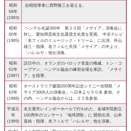
昭和
合唱指導者に西野隆三を迎える。
58年
(1983)
昭和
ヘンデル生誕300年 第２０回「メサイア」演奏会に
60年
対し、愛知県芸術文化選奨文化賞を受賞。 中京テレビ
(1985)
「名フィルのミュージック・ドリーム」に出演。外山
雄三・指揮、名フィルと共演「メサイア」の中より、
「ハレルヤ」他を演奏。
昭和
訪日中の、オランダのバロック音楽の権威、トン・コ
62年
ープマン、ヘンデル協会の練習会場を来訪。「メサイ
(1987)
ア」を指導。
昭和
オーストラリア建国200周年記念シドニー合唱祭「メ
63年
サイア3000人の演奏会」へ日本より５０名 参加。そ
(1988)
の内、ヘンデル協会からは、２２名参加。
平成元
名古屋市レインボーホールで行われた、金城学院創立
年
100周年のコンサート「地球讃歌」に 賛助出演。山本
(1989)
直純・指揮、名フィルで「ハレルヤ」他を演奏。